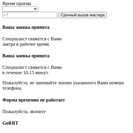
Зеленоград
Время приема
Ивантеевка
Истра
Срочный вызов мастера
Кашира
Климовск
Ваша заявка принята
Клин
Коломна
Специалист свяжется с Вами
Королёв
завтра в рабочее время.
Котельники
Красноармейск
Ваша заявка принята
Красногорск
Краснозаводск
Краснознаменск
Специалист свяжется с Вами
Кубинка
в течение 10-15 минут.
Куровское
Пожалуйста, не занимайте линию указанного Вами номера
Ликино-Дулёво
телефона.
Лобня
Лосино-Петровский
Луховицы
Форма временно не работает
Лыткарино
Люберцы
Пожалуйста, звоните
Малаховка
Можайск
GoRBT
Москва и МО
Мытищи