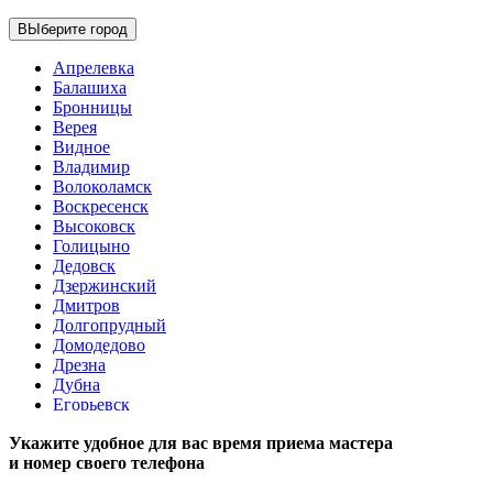
ВЫберите город
Апрелевка
Балашиха
Бронницы
Верея
Видное
Владимир
Волоколамск
Воскресенск
Высоковск
Голицыно
Дедовск
Дзержинский
Дмитров
Долгопрудный
Домодедово
Дрезна
Дубна
Егорьевск
Железнодорожный
Укажите удобное для вас время приема мастера
Жуковский
и номер своего телефона
Зарайск
Звенигород