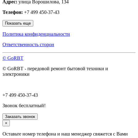
Адрес:
улица Ворошилова, 134
Наро-Фоминск
Нахабино
Телефон:
+7 499 450-37-43
Ногинск
Одинцово
Показать еще
Ожерелье
Озёры
Политика конфиденциальности
Орехово-Зуево
Павловский Посад
Ответственность сторон
Пересвет
Подольск
© GoRBT
Протвино
Пушкино
© GoRBT - передовой ремонт бытовой техники и
Пущино
электроники
Раменское
Реутов
Рошаль
Руза
+7 499 450-37-43
Сергиев Посад
Серпухов
Звонок бесплатный!
Солнечногорск
Старая Купавна
Заказать звонок
Ступино
×
Талдом
Троицк
Оставьте номер телефона и наш менеджер свяжется с Вами
Фрязино