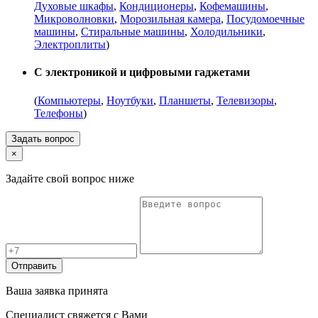
Духовые шкафы
,
Кондиционеры
,
Кофемашины
,
Микроволновки
,
Морозильная камера
,
Посудомоечные
машины
,
Стиральные машины
,
Холодильники
,
Электроплиты
)
С электроникой и цифровыми гаджетами
(
Компьютеры
,
Ноутбуки
,
Планшеты
,
Телевизоры
,
Телефоны
)
Задать вопрос
×
Задайте свой вопрос ниже
Отправить
Ваша заявка принята
Специалист свяжется с Вами