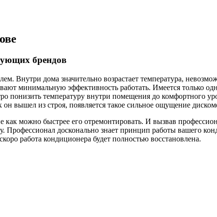
ове
дующих брендов
лем. Внутри дома значительно возрастает температура, невозмож
ывают минимальную эффективность работать. Имеется только одн
ро понизить температуру внутри помещения до комфортного уро
к он вышел из строя, появляется такое сильное ощущение диском
 как можно быстрее его отремонтировать. И вызвав профессиона
у. Профессионал досконально знает принцип работы вашего кон
коро работа кондиционера будет полностью восстановлена.