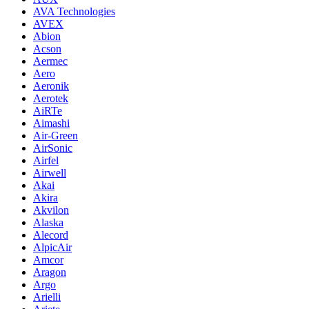
AVA Technologies
AVEX
Abion
Acson
Aermec
Aero
Aeronik
Aerotek
AiRTe
Aimashi
Air-Green
AirSonic
Airfel
Airwell
Akai
Akira
Akvilon
Alaska
Alecord
AlpicAir
Amcor
Aragon
Argo
Arielli